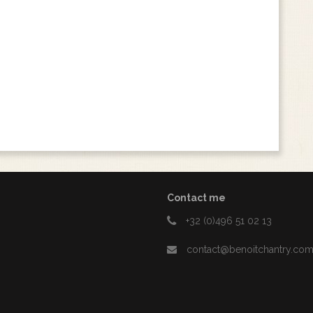
Contact me
+32 (0)496 51 02 13
contact@benoitchantry.co