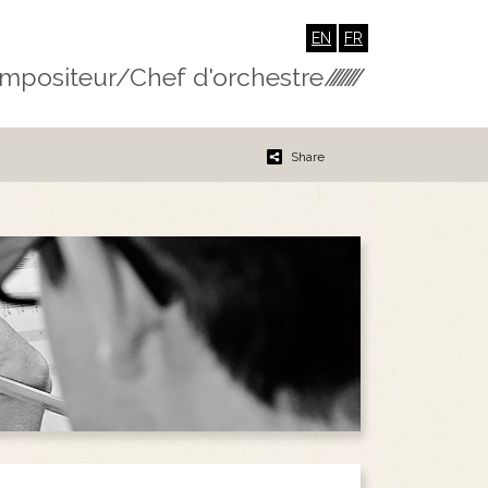
EN
FR
mpositeur/Chef d'orchestre
////////
Share