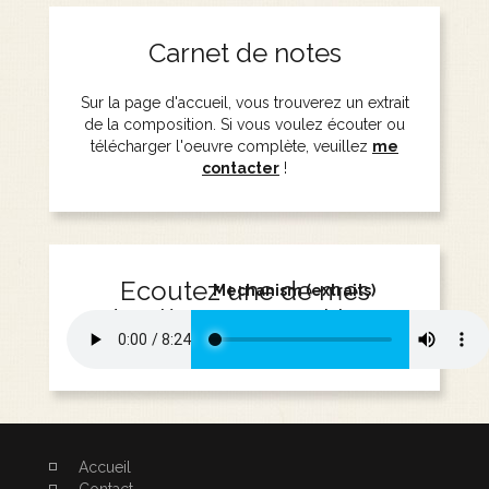
Carnet de notes
Sur la page d'accueil, vous trouverez un extrait
de la composition. Si vous voulez écouter ou
télécharger l'oeuvre complète, veuillez
me
contacter
!
Ecoutez une de mes
Mechanism (extraits)
dernières compositions
Accueil
Contact