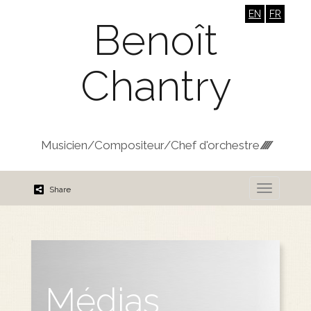
EN
FR
Benoît
Chantry
Musicien/Compositeur/Chef d'orchestre
////////
Share
Médias